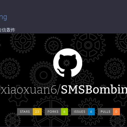
ng
短信轰炸