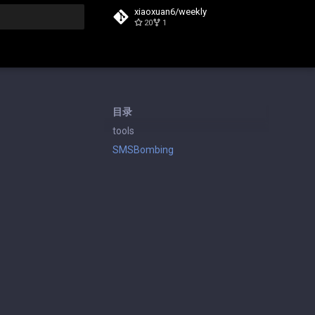
xiaoxuan6/weekly
20
1
搜索
目录
tools
SMSBombing