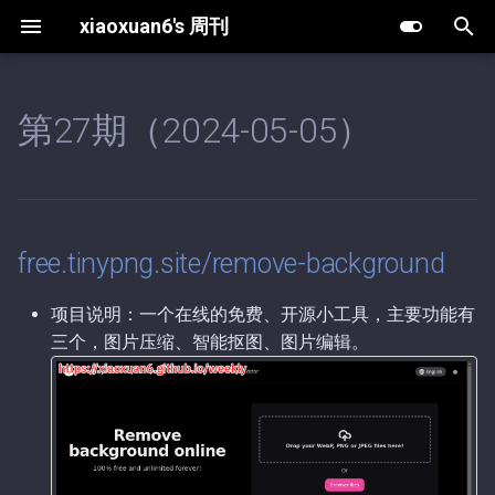
xiaoxuan6's 周刊
键
入
第27期（2024-05-05）
free.tinypng.site/remove-
第63期（2025-12-30）.md
第11期（2026-08-07）.md
以
background
开
第62期（2025-12-25）.md
第10期（2026-08-02）.md
www.searchforjohn.com
始
第61期（2025-12-19）.md
第9期（2026-05-20）.md
free.tinypng.site/remove-background
搜
extract.pics
第60期（2025-12-18）.md
第8期（2026-05-13）.md
索
项目说明：一个在线的免费、开源小工具，主要功能有
phpdotenv
三个，图片压缩、智能抠图、图片编辑。
第59期（2025-12-16）.md
第7期（2026-04-27）.md
php-url-checker
第58期（2025-12-13）.md
第6期（2026-04-03）.md
第57期（2025-11-18）.md
第5期（2026-03-15）.md