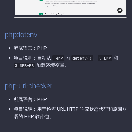
第38期（2025-07-20）.md
第37期（2025-07-18）.md
phpdotenv
第36期（2025-06-30）.md
第35期（2025-06-26）.md
所属语言：PHP
项目说明：自动从
向
、
和
.env
getenv()
$_ENV
第34期（2025-06-19）.md
加载环境变量。
$_SERVER
第33期（2025-06-17）.md
php-url-checker
第32期（2025-06-04）.md
所属语言：PHP
第31期（2025-05-29）.md
项目说明：用于检查 URL HTTP 响应状态代码和原因短
语的 PHP 软件包。
第30期（2025-05-28）.md