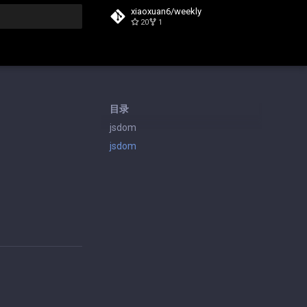
xiaoxuan6/weekly
20
1
搜索
目录
jsdom
jsdom