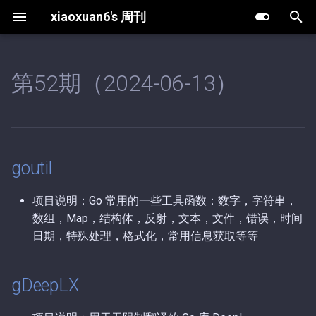
xiaoxuan6's 周刊
键
入
第52期（2024-06-13）
goutil
第63期（2025-12-30）.md
第10期（2026-08-02）.md
以
开
gDeepLX
第62期（2025-12-25）.md
第9期（2026-05-20）.md
始
filter
第61期（2025-12-19）.md
第8期（2026-05-13）.md
goutil
搜
第60期（2025-12-18）.md
第7期（2026-04-27）.md
索
项目说明：Go 常用的一些工具函数：数字，字符串，
数组，Map，结构体，反射，文本，文件，错误，时间
第59期（2025-12-16）.md
第6期（2026-04-03）.md
日期，特殊处理，格式化，常用信息获取等等
第58期（2025-12-13）.md
第5期（2026-03-15）.md
gDeepLX
第57期（2025-11-18）.md
第4期（2026-01-08）.md