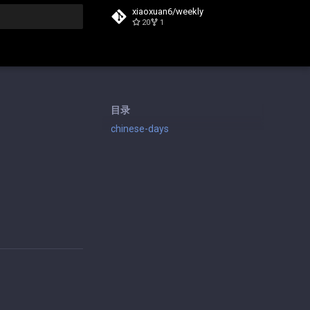
xiaoxuan6/weekly
20
1
搜索
目录
chinese-days