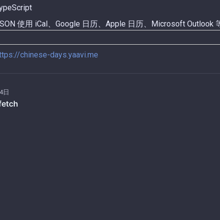
eScript
 使用 iCal、Google 日历、Apple 日历、Microsoft Outlook
ttps://chinese-days.yaavi.me
月4日