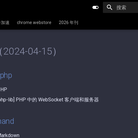
键入以开始
文件加速
chrome webstore
2026 年刊
2024-04-15）
-php
HP
p-lib] PHP 中的 WebSocket 客户端和服务器
mand
rkdown