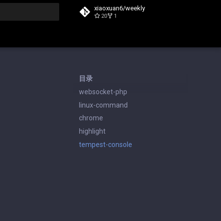
xiaoxuan6/weekly
20
1
搜索
目录
websocket-php
linux-command
chrome
highlight
tempest-console