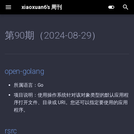
xiaoxuan6's 周刊
键
入
第90期（2024-08-29）
open-golang
第63期（2025-12-30）.md
第10期（2026-08-02）.md
以
开
rsrc
第62期（2025-12-25）.md
第9期（2026-05-20）.md
始
walk
第61期（2025-12-19）.md
第8期（2026-05-13）.md
open-golang
搜
第60期（2025-12-18）.md
第7期（2026-04-27）.md
索
所属语言：Go
项目说明：使用操作系统针对该对象类型的默认应用程
第59期（2025-12-16）.md
第6期（2026-04-03）.md
序打开文件、目录或 URI。您还可以指定要使用的应用
程序。
第58期（2025-12-13）.md
第5期（2026-03-15）.md
第57期（2025-11-18）.md
第4期（2026-01-08）.md
rsrc