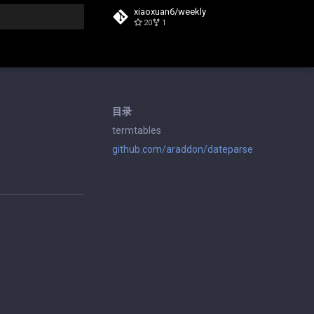
xiaoxuan6/weekly
20
1
搜索
目录
termtables
github.com/araddon/dateparse