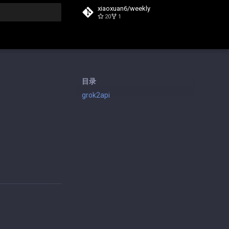
xiaoxuan6/weekly
20
1
搜索
目录
grok2api