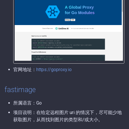
第29期（2025-05-26）.md
第28期（2025-05-25）.md
第27期（2025-05-24）.md
第26期（2025-05-22）.md
第25期（2025-05-17）.md
官网地址：
https://goproxy.io
第24期（2025-04-28）.md
第23期（2025-04-19）.md
fastimage
第22期（2025-04-12）.md
所属语言：Go
项目说明：在给定远程图片 uri 的情况下，尽可能少地
第21期（2025-04-06）.md
获取图片，从而找到图片的类型和/或大小。