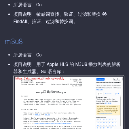
所属语言：Go
第47期（2025-10-09）.md
项目说明：敏感词查找、验证、过滤和替换 🤓
第46期（2025-09-16）.md
FindAll、验证、过滤和替换词。
第45期（2025-09-15）.md
m3u8
第44期（2025-09-14）.md
所属语言：Go
第43期（2025-09-04）.md
项目说明：用于 Apple HLS 的 M3U8 播放列表的解析
器和生成器。Go 语言库：
第42期（2025-08-16）.md
第41期（2025-08-12）.md
第40期（2025-07-31）.md
第39期（2025-07-28）.md