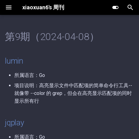
xiaoxuan6's 周刊
键
入
第9期（2024-04-08）
lumin
第63期（2025-12-30）.md
第11期（2026-08-07）.md
以
开
jqplay
第62期（2025-12-25）.md
第10期（2026-08-02）.md
lumin
始
screenshot.rocks
第61期（2025-12-19）.md
第9期（2026-05-20）.md
所属语言：Go
搜
项目说明：高亮显示文件中匹配项的简单命令行工具--
emgithub
第60期（2025-12-18）.md
第8期（2026-05-13）.md
索
就像带 --color 的 grep，但会在高亮显示匹配项的同时
显示所有行
excalidraw-animate
第59期（2025-12-16）.md
第7期（2026-04-27）.md
drawio
第58期（2025-12-13）.md
第6期（2026-04-03）.md
jqplay
perfect-freehand
第57期（2025-11-18）.md
第5期（2026-03-15）.md
所属语言：Go