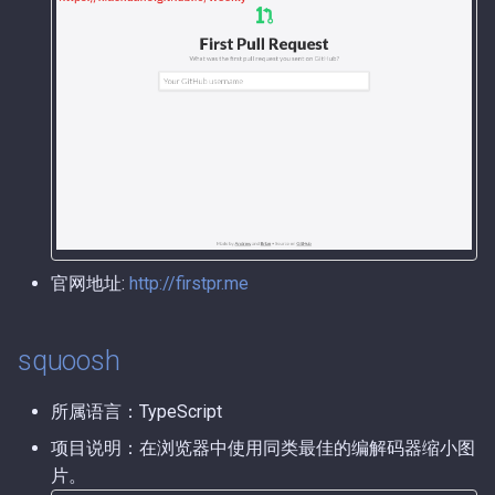
官网地址:
http://firstpr.me
squoosh
所属语言：TypeScript
项目说明：在浏览器中使用同类最佳的编解码器缩小图
片。