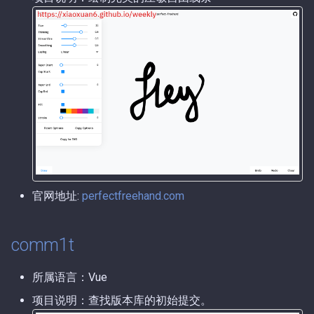
第10期（2025-02-13）.md
第9期（2025-02-07）.md
第8期（2025-02-02）.md
第7期（2025-02-01）.md
第6期（2025-01-28）.md
官网地址:
perfectfreehand.com
第5期（2025-01-26）.md
第4期（2025-01-19）.md
comm1t
第3期（2025-01-12）.md
所属语言：Vue
项目说明：查找版本库的初始提交。
第2期（2025-01-03）.md