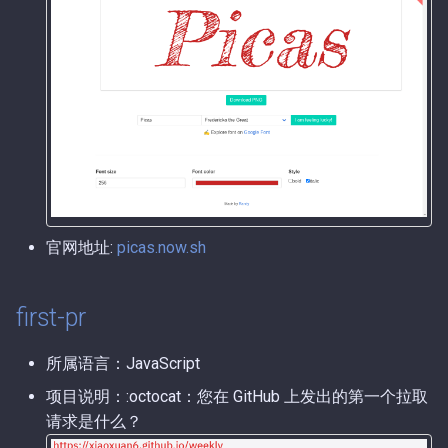
官网地址:
picas.now.sh
first-pr
所属语言：JavaScript
项目说明：:octocat：您在 GitHub 上发出的第一个拉取
请求是什么？