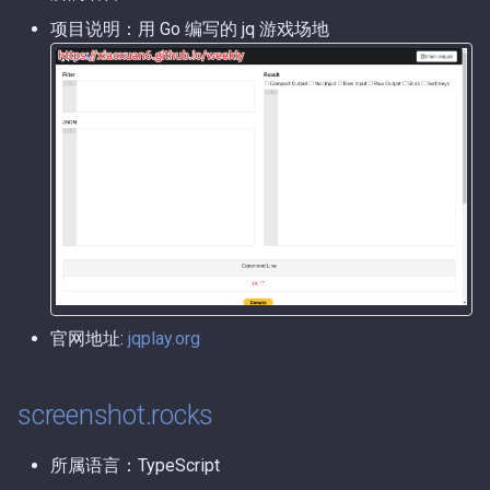
项目说明：用 Go 编写的 jq 游戏场地
comm1t
第56期（2025-11-17）.md
第4期（2026-01-08）.md
Picas
第55期（2025-11-16）.md
第3期（2026-01-05）.md
first-pr
第54期（2025-11-15）.md
第2期（2026-01-04）.md
squoosh
第53期（2025-11-14）.md
第1期（2026-01-02）.md
第52期（2025-11-11）.md
第51期（2025-11-07）.md
官网地址:
jqplay.org
第50期（2025-10-23）.md
第49期（2025-10-15）.md
screenshot.rocks
第48期（2025-10-11）.md
所属语言：TypeScript