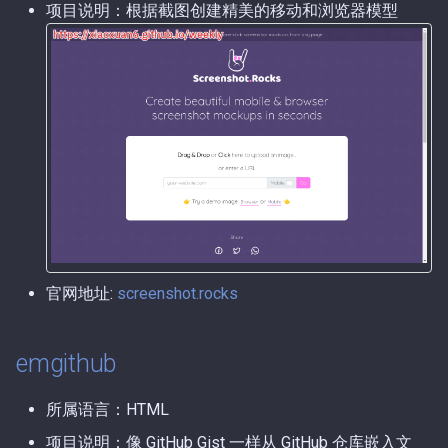
项目说明：根据截图创建精美的移动和浏览器模型
第47期（2025-10-09）.md
第46期（2025-09-16）.md
第45期（2025-09-15）.md
第44期（2025-09-14）.md
第43期（2025-09-04）.md
第42期（2025-08-16）.md
官网地址:
screenshot.rocks
第41期（2025-08-12）.md
emgithub
第40期（2025-07-31）.md
所属语言：HTML
第39期（2025-07-28）.md
项目说明：像 GitHub Gist 一样从 GitHub 仓库嵌入文