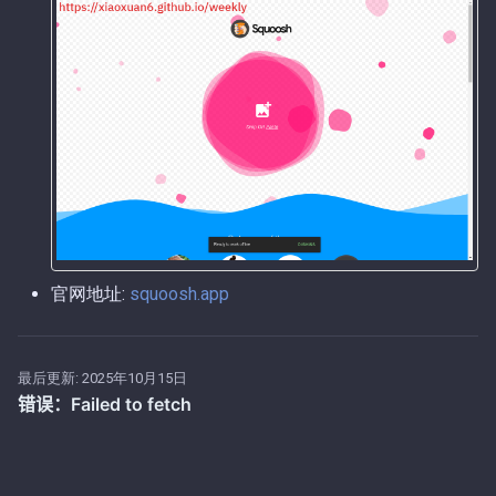
官网地址:
squoosh.app
最后更新:
2025年10月15日