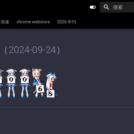
键入以开始
文件加速
chrome webstore
2026 年刊
2024-09-24）