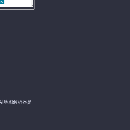
网站地图解析器是