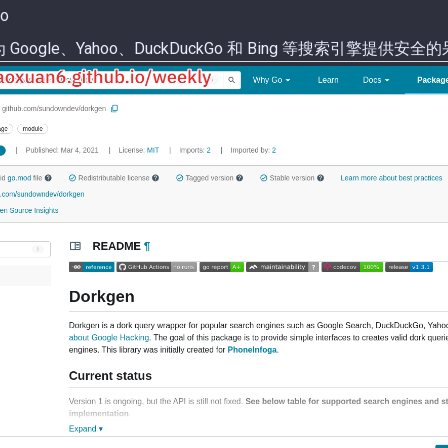
o
Google、Yahoo、DuckDuckGo 和 Bing 等搜索引擎提供安