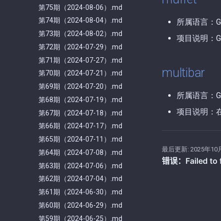
第75期（2024-08-06）.md
第74期（2024-08-04）.md
所属语言：G
第73期（2024-08-02）.md
项目说明：G
第72期（2024-07-29）.md
第71期（2024-07-27）.md
multibar
第70期（2024-07-21）.md
第69期（2024-07-20）.md
所属语言：G
第68期（2024-07-19）.md
项目说明：在 
第67期（2024-07-18）.md
第66期（2024-07-17）.md
第65期（2024-07-11）.md
最后更新:
2025年10
第64期（2024-07-08）.md
第63期（2024-07-06）.md
第62期（2024-07-04）.md
第61期（2024-06-30）.md
第60期（2024-06-29）.md
第59期（2024-06-25）.md