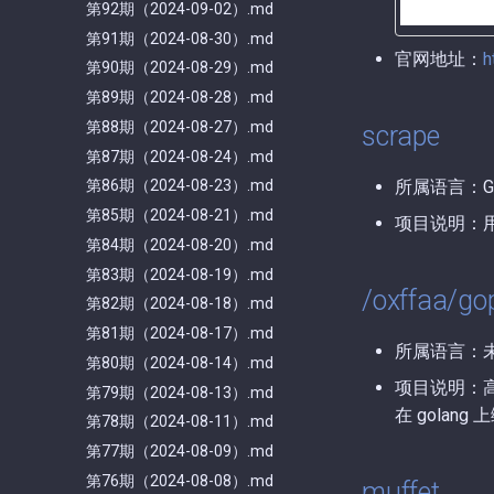
第92期（2024-09-02）.md
第91期（2024-08-30）.md
官网地址：
h
第90期（2024-08-29）.md
第89期（2024-08-28）.md
第88期（2024-08-27）.md
scrape
第87期（2024-08-24）.md
所属语言：G
第86期（2024-08-23）.md
第85期（2024-08-21）.md
项目说明：用
第84期（2024-08-20）.md
第83期（2024-08-19）.md
/oxffaa/go
第82期（2024-08-18）.md
第81期（2024-08-17）.md
所属语言：
第80期（2024-08-14）.md
项目说明：高
第79期（2024-08-13）.md
在 golan
第78期（2024-08-11）.md
第77期（2024-08-09）.md
第76期（2024-08-08）.md
muffet