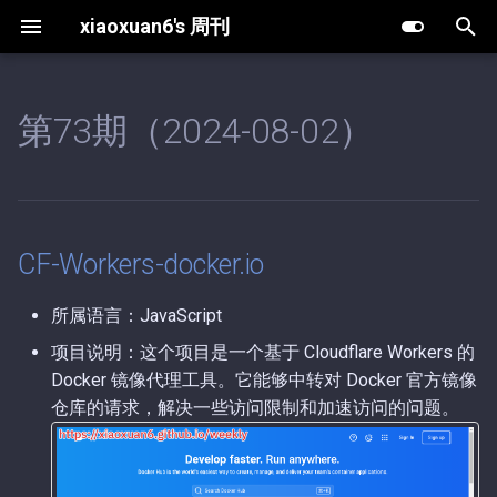
xiaoxuan6's 周刊
键
入
第73期（2024-08-02）
CF-Workers-docker.io
第63期（2025-12-30）.md
第10期（2026-08-02）.md
以
开
将任何链接转换为友好的
第62期（2025-12-25）.md
第9期（2026-05-20）.md
markdown 文本
始
第61期（2025-12-19）.md
第8期（2026-05-13）.md
CF-Workers-docker.io
搜
第60期（2025-12-18）.md
第7期（2026-04-27）.md
索
所属语言：JavaScript
项目说明：这个项目是一个基于 Cloudflare Workers 的
第59期（2025-12-16）.md
第6期（2026-04-03）.md
Docker 镜像代理工具。它能够中转对 Docker 官方镜像
仓库的请求，解决一些访问限制和加速访问的问题。
第58期（2025-12-13）.md
第5期（2026-03-15）.md
第57期（2025-11-18）.md
第4期（2026-01-08）.md